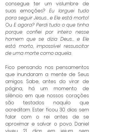
consegue ter um vislumbre de 
suas emoções? 
Eu larguei tudo 
para seguir Jesus… e Ele está morto! 
Ou 
E agora? Perdi tudo o que tinha 
porque confiei por inteiro nesse 
homem que se dizia Deus… e Ele 
está morto, impossível ressuscitar 
de uma morte como aquela.
Fico pensando nos pensamentos 
que inundaram a mente de Seus 
amigos. Sabe, antes do virar de 
página, há um momento de 
silêncio em que nossos corações 
são testados naquilo que 
acreditam. Ester ficou 30 dias sem 
falar com o rei antes de se 
aproximar e salvar o povo. Daniel 
viveu 21 dias em jejum, sem 