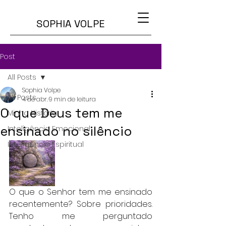
SOPHIA VOLPE
Post
All Posts
Sophia Volpe
All Posts
4 de abr.
9 min de leitura
O que Deus tem me
Minha História
ensinado no silêncio
Inteligência Emocional
Inteligência Espiritual
O que o Senhor tem me ensinado 
recentemente? Sobre prioridades. 
Tenho me perguntado 