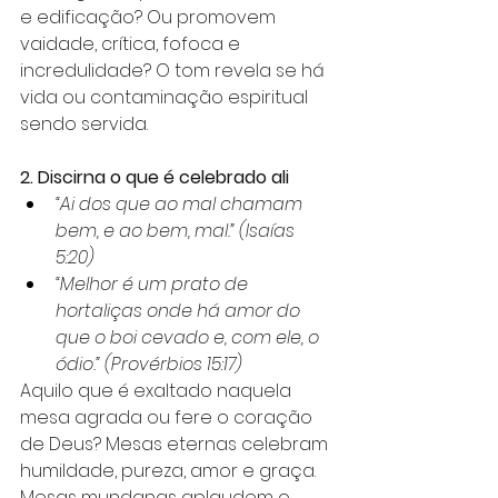
e edificação? Ou promovem 
vaidade, crítica, fofoca e 
incredulidade? O tom revela se há 
vida ou contaminação espiritual 
sendo servida.
2. Discirna o que é celebrado ali
“Ai dos que ao mal chamam 
bem, e ao bem, mal.” (Isaías 
5:20)
“Melhor é um prato de 
hortaliças onde há amor do 
que o boi cevado e, com ele, o 
ódio.” (Provérbios 15:17)
Aquilo que é exaltado naquela 
mesa agrada ou fere o coração 
de Deus? Mesas eternas celebram 
humildade, pureza, amor e graça. 
Mesas mundanas aplaudem o 