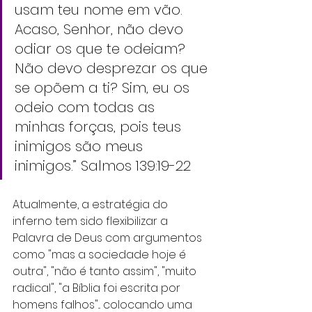
usam teu nome em vão. 
Acaso, Senhor, não devo 
odiar os que te odeiam? 
Não devo desprezar os que 
se opõem a ti? Sim, eu os 
odeio com todas as 
minhas forças, pois teus 
inimigos são meus 
inimigos.” ‭‭Salmos‬ ‭139‬:‭19‬-‭22‬ ‭
Atualmente, a estratégia do 
inferno tem sido flexibilizar a 
Palavra de Deus com argumentos 
como "mas a sociedade hoje é 
outra", "não é tanto assim", "muito 
radical", "a Bíblia foi escrita por 
homens falhos"... colocando uma 