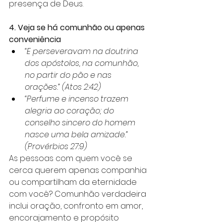
presença de Deus.
4. Veja se há comunhão ou apenas 
conveniência
“E perseveravam na doutrina 
dos apóstolos, na comunhão, 
no partir do pão e nas 
orações.” (Atos 2:42)
“Perfume e incenso trazem 
alegria ao coração; do 
conselho sincero do homem 
nasce uma bela amizade.” 
(Provérbios 27:9)
As pessoas com quem você se 
cerca querem apenas companhia 
ou compartilham da eternidade 
com você? Comunhão verdadeira 
inclui oração, confronto em amor, 
encorajamento e propósito 