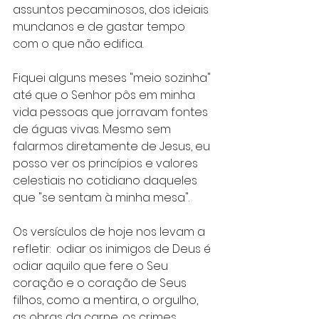
assuntos pecaminosos, dos ideiais 
mundanos e de gastar tempo 
com o que não edifica. 
Fiquei alguns meses "meio sozinha" 
até que o Senhor pôs em minha 
vida pessoas que jorravam fontes 
de águas vivas. Mesmo sem 
falarmos diretamente de Jesus, eu 
posso ver os princípios e valores 
celestiais no cotidiano daqueles 
que "se sentam à minha mesa". 
Os versículos de hoje nos levam a 
refletir:  odiar os inimigos de Deus é 
odiar aquilo que fere o Seu 
coração e o coração de Seus 
filhos, como a mentira, o orgulho, 
as obras da carne, os crimes, 