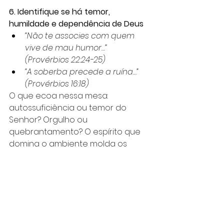
6. Identifique se há temor, 
humildade e dependência de Deus
“Não te associes com quem 
vive de mau humor…” 
(Provérbios 22:24-25)
“A soberba precede a ruína…” 
(Provérbios 16:18)
O que ecoa nessa mesa: 
autossuficiência ou temor do 
Senhor? Orgulho ou 
quebrantamento? O espírito que 
domina o ambiente molda os 
corações que ali se sentam.
7. Avalie se há correção mútua e 
sabedoria em amor
“Como o ferro afia o ferro, assim 
o homem afia o seu 