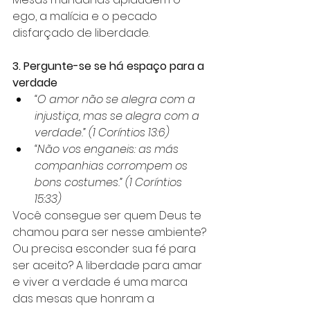
ego, a malícia e o pecado 
disfarçado de liberdade.
3. Pergunte-se se há espaço para a 
verdade
“O amor não se alegra com a 
injustiça, mas se alegra com a 
verdade.” (1 Coríntios 13:6)
“Não vos enganeis: as más 
companhias corrompem os 
bons costumes.” (1 Coríntios 
15:33)
Você consegue ser quem Deus te 
chamou para ser nesse ambiente? 
Ou precisa esconder sua fé para 
ser aceito? A liberdade para amar 
e viver a verdade é uma marca 
das mesas que honram a 