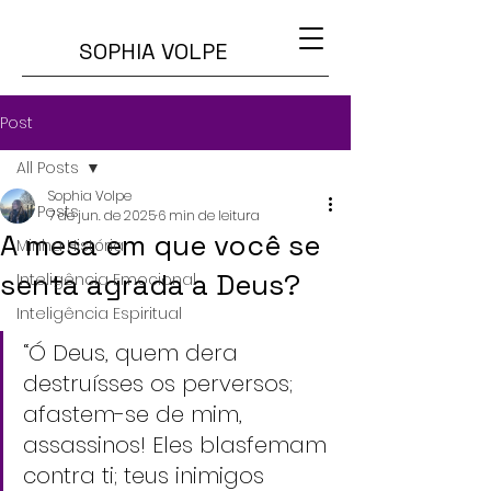
SOPHIA VOLPE
Post
All Posts
Sophia Volpe
All Posts
7 de jun. de 2025
6 min de leitura
A mesa em que você se
Minha História
senta agrada a Deus?
Inteligência Emocional
Inteligência Espiritual
“Ó Deus, quem dera 
destruísses os perversos; 
afastem-se de mim, 
assassinos! Eles blasfemam 
contra ti; teus inimigos 